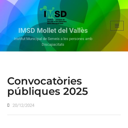
Vés
al
IMSD Mollet del Vallès
contingut
Institut Municipal de Serveis a les persones amb
Discapacitats
Convocatòries
públiques 2025
20/12/2024