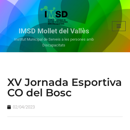
Vés
al
IMSD Mollet del Vallès
contingut
Institut Municipal de Serveis a les persones amb
Discapacitats
XV Jornada Esportiva
CO del Bosc
02/04/2023