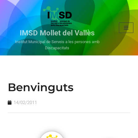
Vés
al
IMSD Mollet del Vallès
contingut
Institut Municipal de Serveis a les persones amb
Discapacitats
Benvinguts
14/02/2011