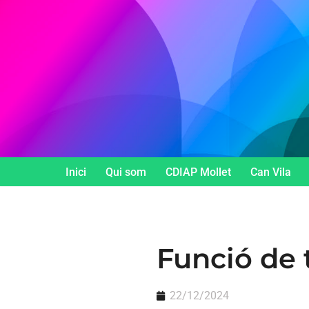
Vés
al
contingut
Inici
Qui som
CDIAP Mollet
Can Vila
Funció de 
22/12/2024