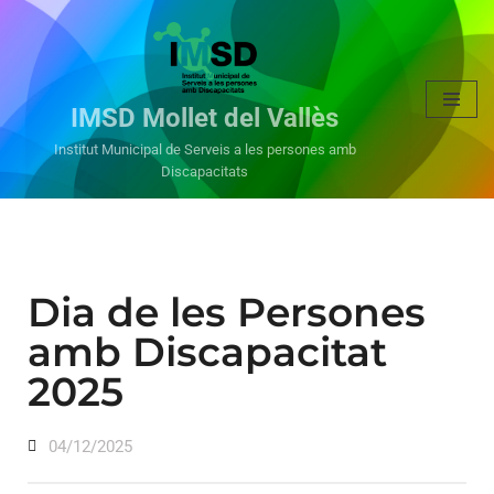
Vés
al
IMSD Mollet del Vallès
contingut
Institut Municipal de Serveis a les persones amb
Discapacitats
Dia de les Persones
amb Discapacitat
2025
04/12/2025