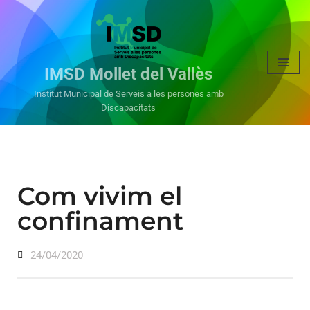
Vés
al
IMSD Mollet del Vallès
contingut
Institut Municipal de Serveis a les persones amb
Discapacitats
Com vivim el
confinament
24/04/2020