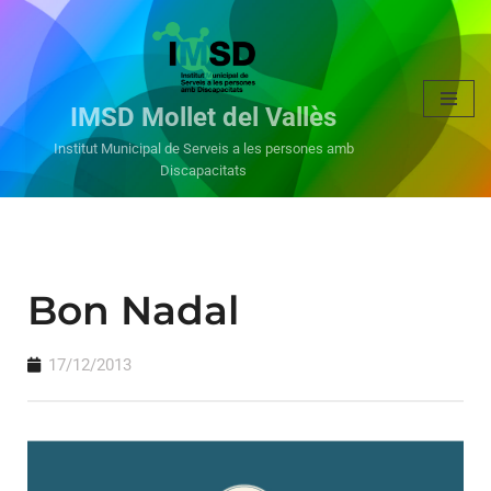
Vés
al
IMSD Mollet del Vallès
contingut
Institut Municipal de Serveis a les persones amb
Discapacitats
Bon Nadal
17/12/2013