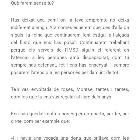
Què farem sense tu?
Has deixat una camí on la teva empremta no deixa
indiferent a ningú. Ara només esperem que, des d’allà on
siguis, la feina que continuarem fent estigui a l’alçada
del llistó que ens has posat. Continuarem treballant
perquè els serveis de l’IMSD siguin el referent en
l’atenció a les persones amb discapacitat, com tu
sempre has defensat, fet i ens has ensenyat, i sempre
posarem l’atenció a les persones per damunt de tot.
Te’n vas envoltada de roses, Montse, tantes i tantes,
com les que tu ens vas regalar al llarg dels anys.
Ens han quedat moltes coses per compartir, per fer, per
dir-te, com per exemple que:
«Hi havia una vegada una dona que brillava com les