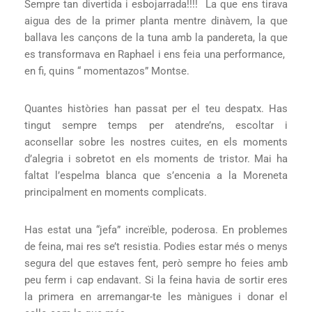
Sempre tan divertida i esbojarrada!!!! La que ens tirava
aigua des de la primer planta mentre dinàvem, la que
ballava les cançons de la tuna amb la pandereta, la que
es transformava en Raphael i ens feia una performance,
en fi, quins “ momentazos” Montse.
Quantes històries han passat per el teu despatx. Has
tingut sempre temps per atendre’ns, escoltar i
aconsellar sobre les nostres cuites, en els moments
d’alegria i sobretot en els moments de tristor. Mai ha
faltat l’espelma blanca que s’encenia a la Moreneta
principalment en moments complicats.
Has estat una “jefa” increïble, poderosa. En problemes
de feina, mai res se’t resistia. Podies estar més o menys
segura del que estaves fent, però sempre ho feies amb
peu ferm i cap endavant. Si la feina havia de sortir eres
la primera en arremangar-te les mànigues i donar el