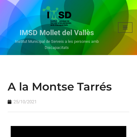
Vés
al
IMSD Mollet del Vallès
contingut
Institut Municipal de Serveis a les persones amb
Discapacitats
A la Montse Tarrés
25/10/2021