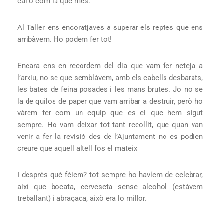
callo com la que més.
Al Taller ens encoratjaves a superar els reptes que ens
arribàvem. Ho podem fer tot!
Encara ens en recordem del dia que vam fer neteja a
l’arxiu, no se que semblàvem, amb els cabells desbarats,
les bates de feina posades i les mans brutes. Jo no se
la de quilos de paper que vam arribar a destruir, però ho
vàrem fer com un equip que es el que hem sigut
sempre. Ho vam deixar tot tant recollit, que quan van
venir a fer la revisió des de l’Ajuntament no es podien
creure que aquell altell fos el mateix.
I després què fèiem? tot sempre ho havíem de celebrar,
així que bocata, cerveseta sense alcohol (estàvem
treballant) i abraçada, això era lo millor.