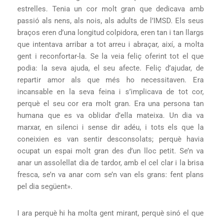
estrelles. Tenia un cor molt gran que dedicava amb
passió als nens, als nois, als adults de l’IMSD. Els seus
braços eren d’una longitud colpidora, eren tan i tan llargs
que intentava arribar a tot arreu i abraçar, així, a molta
gent i reconfortar-la. Se la veia feliç oferint tot el que
podia: la seva ajuda, el seu afecte. Feliç d’ajudar, de
repartir amor als que més ho necessitaven. Era
incansable en la seva feina i s’implicava de tot cor,
perquè el seu cor era molt gran. Era una persona tan
humana que es va oblidar d’ella mateixa. Un dia va
marxar, en silenci i sense dir adéu, i tots els que la
coneixien es van sentir desconsolats; perquè havia
ocupat un espai molt gran des d’un lloc petit. Se’n va
anar un assolellat dia de tardor, amb el cel clar i la brisa
fresca, se’n va anar com se’n van els grans: fent plans
pel dia següent».
I ara perquè hi ha molta gent mirant, perquè sinó el que